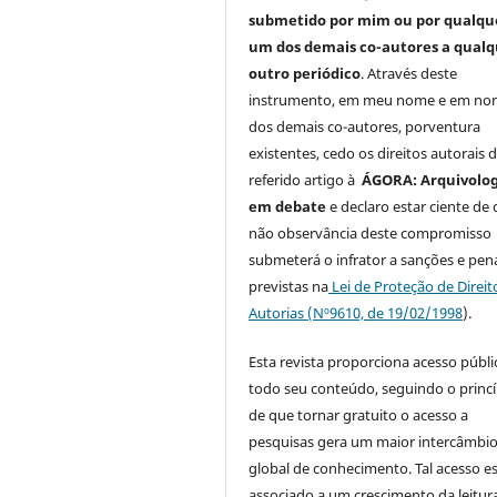
submetido por mim ou por qualqu
um dos demais co-autores a qual
outro periódico
. Através deste
instrumento, em meu nome e em n
dos demais co-autores, porventura
existentes, cedo os direitos autorais 
referido artigo à
ÁGORA: Arquivolog
em debate
e declaro estar ciente de 
não observância deste compromisso
submeterá o infrator a sanções e pen
previstas na
Lei de Proteção de Direit
Autorias (Nº9610, de 19/02/1998
).
Esta revista proporciona acesso públi
todo seu conteúdo, seguindo o princí
de que tornar gratuito o acesso a
pesquisas gera um maior intercâmbi
global de conhecimento. Tal acesso e
associado a um crescimento da leitur