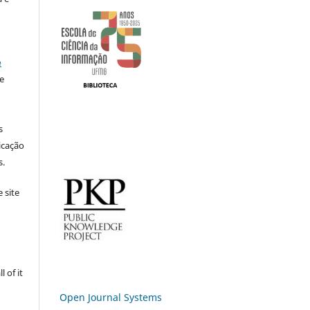
e
e
s
icação
s.
 site
 of it
Open Journal Systems