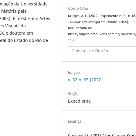
rmação da Universidade
Como Citar
história pela
Krüger, A. C. (2022). Expediente v. 32, n. 65
2005). É mestre em Artes
.
ÁGORA: Arquivologia Em Debate
,
32
(65), 1–3
s Visuais da
Recuperado de
ESC e doutora em
https://agora.emnuvens.com.br/ra/article
ral do Estado do Rio de
1180
Fomatos de Citação
Edição
v. 32 n. 65 (2022)
Seção
Expediente
Licença
Copyright (c) 2022 Aline Carmes Krüg