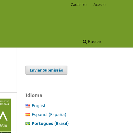
Cadastro
Acesso
Buscar
Enviar Submissão
Idioma
English
Español (España)
Português (Brasil)