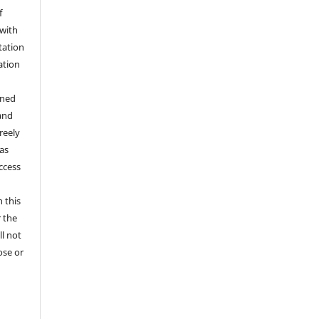
f
 with
tation
ation
gned
and
reely
 as
ccess
 this
r the
ll not
ose or