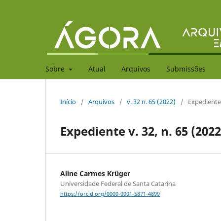
Sobre
Atual
Arquivos
Submissões
Início
/
Arquivos
/
v. 32 n. 65 (2022)
/
Expediente
Expediente v. 32, n. 65 (2022
Aline Carmes Krüger
Universidade Federal de Santa Catarina
https://orcid.org/0000-0001-5871-4899