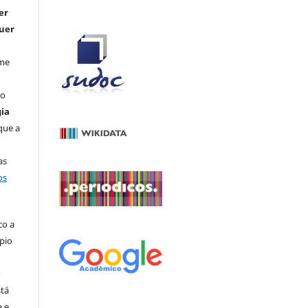
er
quer
ome
do
ia
que a
as
os
co a
pio
o
stá
a e