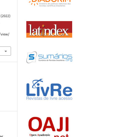
 (2022)
.
/view/
er