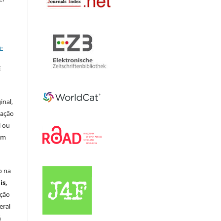
a
-
E
inal,
cação
l ou
em
o na
is,
ação
eral
á