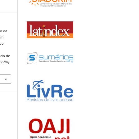
ão da
 um
 do
ado de
/view/