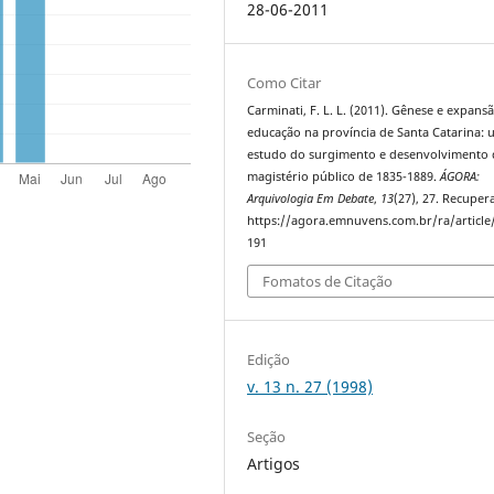
28-06-2011
Como Citar
Carminati, F. L. L. (2011). Gênese e expans
educação na província de Santa Catarina:
estudo do surgimento e desenvolvimento
magistério público de 1835-1889.
ÁGORA:
Arquivologia Em Debate
,
13
(27), 27. Recuper
https://agora.emnuvens.com.br/ra/article
191
Fomatos de Citação
Edição
v. 13 n. 27 (1998)
Seção
Artigos