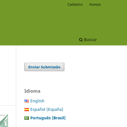
Cadastro
Acesso
Buscar
Enviar Submissão
Idioma
English
Español (España)
Português (Brasil)