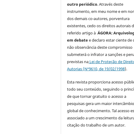
outro periódico
. Através deste
instrumento, em meu nome e em n
dos demais co-autores, porventura
existentes, cedo os direitos autorais 
referido artigo à
ÁGORA: Arquivolog
em debate
e declaro estar ciente de 
não observância deste compromisso
submeterá o infrator a sanções e pen
previstas na
Lei de Proteção de Direit
Autorias (Nº9610, de 19/02/1998
).
Esta revista proporciona acesso públi
todo seu conteúdo, seguindo o princí
de que tornar gratuito o acesso a
pesquisas gera um maior intercâmbi
global de conhecimento. Tal acesso e
associado a um crescimento da leitur
citação do trabalho de um autor.