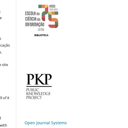
e
e
s
icação
s.
 site
 of it
f
Open Journal Systems
 with