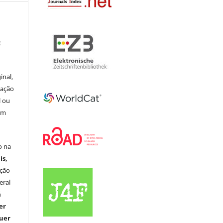
E
inal,
cação
l ou
em
o na
is,
ação
eral
á
er
quer